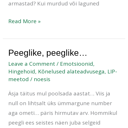
armastad? Kui murdud või laguned
Read More »
Peeglike,
Peeglike, peeglike…
peeglike…
Leave a Comment
/
Emotsioonid
,
Hingehoid
,
Kõnelused alateadvusega
,
LIP-
meetod
/
noesis
Äsja täitus mul poolsada aastat… Viis ja
null on lihtsalt üks ümmargune number
aga ometi… päris hirmutav arv. Hommikul
peegli ees seistes näen juba selgeid