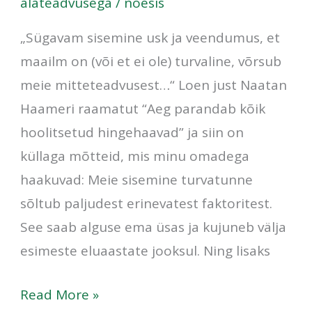
alateadvusega
/
noesis
„Sügavam sisemine usk ja veendumus, et
maailm on (või et ei ole) turvaline, võrsub
meie mitteteadvusest…“ Loen just Naatan
Haameri raamatut “Aeg parandab kõik
hoolitsetud hingehaavad” ja siin on
küllaga mõtteid, mis minu omadega
haakuvad: Meie sisemine turvatunne
sõltub paljudest erinevatest faktoritest.
See saab alguse ema üsas ja kujuneb välja
esimeste eluaastate jooksul. Ning lisaks
Read More »