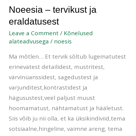
Noeesia
Noeesia – tervikust ja
–
eraldatusest
tervikust
Leave a Comment
/
Kõnelused
ja
alateadvusega
/
noesis
eraldatusest
Ma mõtlen… Et tervik sõltub lugematutest
erinevatest detailidest, mustritest,
värvinüanssidest, sagedustest ja
varjunditest,kontrastidest ja
hägusustest,veel paljust muust
hoomamatust, nähtamatust ja hääletust.
Siis võib ju nii olla, et ka üksikindiviid,tema
sotsiaalne,hingeline, vaimne areng, tema