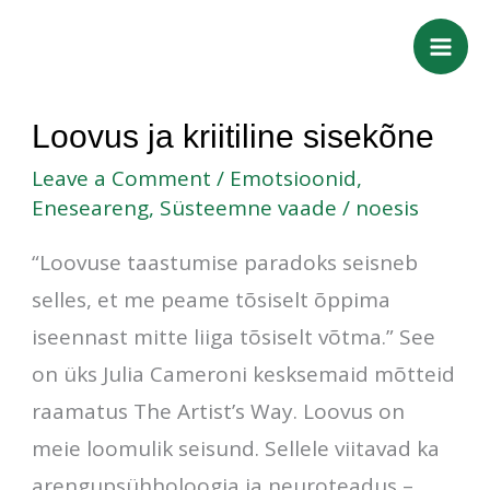
Skip
to
content
Loovus
Loovus ja kriitiline sisekõne
ja
Leave a Comment
/
Emotsioonid
,
kriitiline
Eneseareng
,
Süsteemne vaade
/
noesis
sisekõne
“Loovuse taastumise paradoks seisneb
selles, et me peame tõsiselt õppima
iseennast mitte liiga tõsiselt võtma.” See
on üks Julia Cameroni kesksemaid mõtteid
raamatus The Artist’s Way. Loovus on
meie loomulik seisund. Sellele viitavad ka
arengupsühholoogia ja neuroteadus –