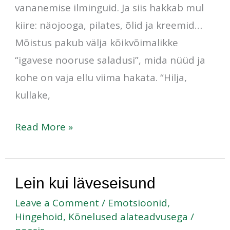
vananemise ilminguid. Ja siis hakkab mul
kiire: näojooga, pilates, õlid ja kreemid…
Mõistus pakub välja kõikvõimalikke
“igavese nooruse saladusi”, mida nüüd ja
kohe on vaja ellu viima hakata. “Hilja,
kullake,
Read More »
Lein
Lein kui läveseisund
kui
Leave a Comment
/
Emotsioonid
,
läveseisund
Hingehoid
,
Kõnelused alateadvusega
/