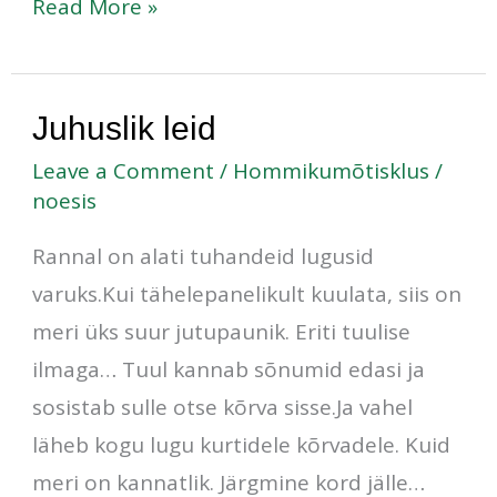
Read More »
Juhuslik
Juhuslik leid
leid
Leave a Comment
/
Hommikumõtisklus
/
noesis
Rannal on alati tuhandeid lugusid
varuks.Kui tähelepanelikult kuulata, siis on
meri üks suur jutupaunik. Eriti tuulise
ilmaga… Tuul kannab sõnumid edasi ja
sosistab sulle otse kõrva sisse.Ja vahel
läheb kogu lugu kurtidele kõrvadele. Kuid
meri on kannatlik. Järgmine kord jälle…