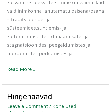
kasvamine ja eksisteerimine on võimalikud
vaid inimkonna lahutamatu osisena/osana
– traditsioonides ja
süsteemides,suhtlemis- ja
käitumismustrites, dünaamikates ja
stagnatsioonides, peegeldumistes ja
murdumistes,põrkumistes ja
Read More »
Hingehaavad
Hingehaavad
Leave a Comment
/
Kõnelused