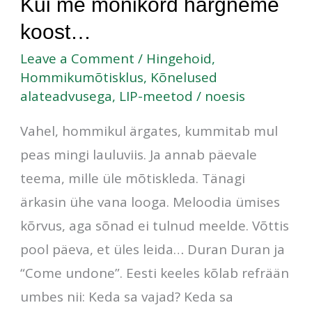
Kui
Kui me mõnikord hargneme
me
koost…
mõnikord
Leave a Comment
/
Hingehoid
,
hargneme
Hommikumõtisklus
,
Kõnelused
alateadvusega
,
LIP-meetod
/
noesis
koost…
Vahel, hommikul ärgates, kummitab mul
peas mingi lauluviis. Ja annab päevale
teema, mille üle mõtiskleda. Tänagi
ärkasin ühe vana looga. Meloodia ümises
kõrvus, aga sõnad ei tulnud meelde. Võttis
pool päeva, et üles leida… Duran Duran ja
“Come undone”. Eesti keeles kõlab refrään
umbes nii: Keda sa vajad? Keda sa