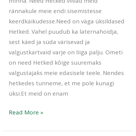
minna. Need Hetked viivad meid
rännakule meie endi sisemistesse
keerdkäikudesse.Need on väga üksildased
Hetked. Vahel puudub ka laternahoidja,
sest käed ja süda värisevad ja
valgustkartvaid varje on liiga palju. Ometi
on need Hetked kõige suuremaks
valgustajaks meie edasisele teele. Nendes
hetkedes tunneme, et me pole kunagi
üksi.Et meid on enam
Read More »