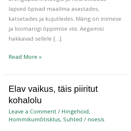
lapsed õpivad maailma avastades,
katsetades ja kujutledes. Mäng on inimese
ja loomariigi õppimise viis. Aegamisi
hakkavad sellele […]
Read More »
Elav
Elav vaikus, täis piiritut
vaikus,
kohalolu
täis
Leave a Comment
/
Hingehoid
,
piiritut
Hommikumõtisklus
,
Suhted
/
noesis
kohalolu