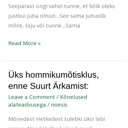
Seepärast ongi vahel tunne, et kõik oleks
justkui juba olnud…See sama juhuslik
mõte, taju või tunne…Sama
Read More »
Üks
Üks hommikumõtisklus,
hommikumõtisklus,
enne Suurt Ärkamist:
enne
Leave a Comment
/
Kõnelused
Suurt
alateadvusega
/
noesis
Ärkamist:
Mõnedest Hetkedest tulebki üksi läbi