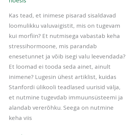
noesis
Kas tead, et inimese pisarad sisaldavad
loomulikku valuvaigistit, mis on tugevam
kui morfiin? Et nutmisega vabastab keha
stressihormoone, mis parandab
enesetunnet ja võib isegi valu leevendada?
Et loomad ei tooda seda ainet, ainult
inimene? Lugesin ühest artiklist, kuidas
Stanfordi ülikooli teadlased uurisid välja,
et nutmine tugevdab immuunsüsteemi ja
alandab vererõhku. Seega on nutmine
keha viis