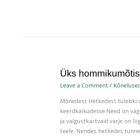
Üks
Üks hommikumõtisk
hommikumõtisklus,
Leave a Comment
/
Kõneluse
enne
Mõnedest Hetkedest tulebki ü
Suurt
keerdkäikudesse.Need on väga
Ärkamist:
ja valgustkartvaid varje on l
teele. Nendes hetkedes tunn