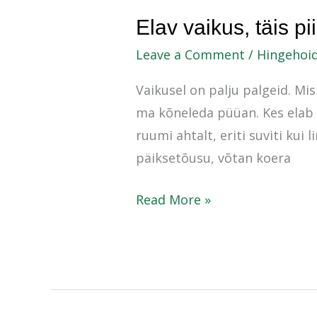
Elav
Elav vaikus, täis pi
vaikus,
Leave a Comment
/
Hingehoi
täis
Vaikusel on palju palgeid. Mis
piiritut
ma kõneleda püüan. Kes elab ü
kohalolu
ruumi ahtalt, eriti suviti kui
päiksetõusu, võtan koera
Read More »