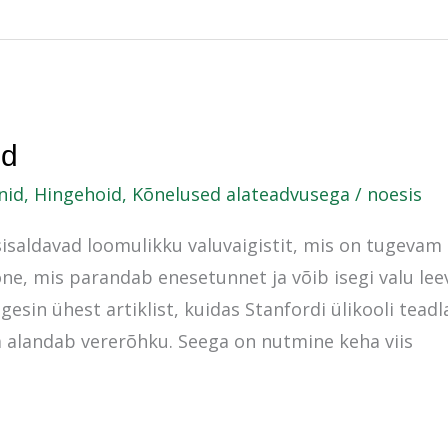
nd
nid
,
Hingehoid
,
Kõnelused alateadvusega
/
noesis
sisaldavad loomulikku valuvaigistit, mis on tugevam
e, mis parandab enesetunnet ja võib isegi valu le
gesin ühest artiklist, kuidas Stanfordi ülikooli teadl
alandab vererõhku. Seega on nutmine keha viis