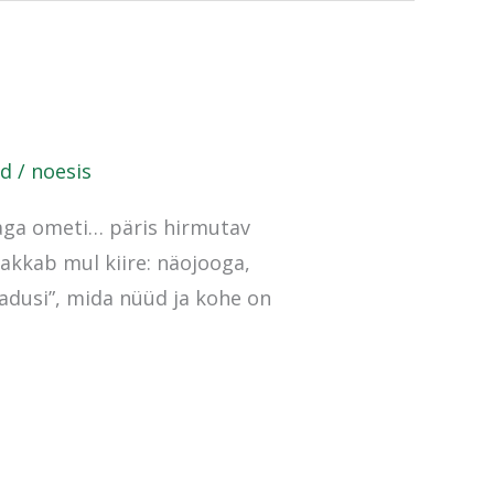
od
/
noesis
 aga ometi… päris hirmutav
hakkab mul kiire: näojooga,
ladusi”, mida nüüd ja kohe on