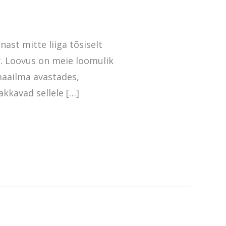
ast mitte liiga tõsiselt
. Loovus on meie loomulik
maailma avastades,
akkavad sellele […]