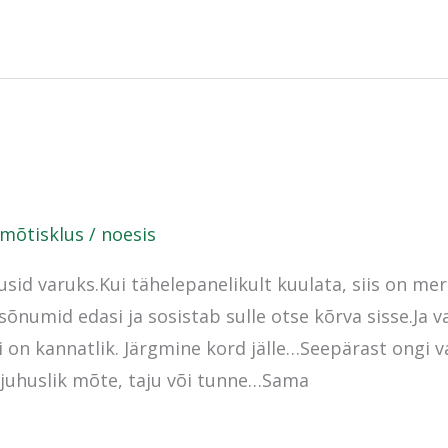
õtisklus
/
noesis
sid varuks.Kui tähelepanelikult kuulata, siis on meri
õnumid edasi ja sosistab sulle otse kõrva sisse.Ja 
i on kannatlik. Järgmine kord jälle…Seepärast ongi v
juhuslik mõte, taju või tunne…Sama