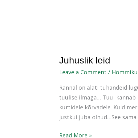
Juhuslik
Juhuslik leid
leid
Leave a Comment
/
Hommikum
Rannal on alati tuhandeid lugu
tuulise ilmaga… Tuul kannab s
kurtidele kõrvadele. Kuid mer
justkui juba olnud…See sama 
Read More »