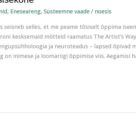
nid
,
Eneseareng
,
Süsteemne vaade
/
noesis
seisneb selles, et me peame tõsiselt õppima iseenn
eroni kesksemaid mõtteid raamatus The Artist’s Way
 arengupsühholoogia ja neuroteadus – lapsed õpivad 
g on inimese ja loomariigi õppimise viis. Aegamisi h