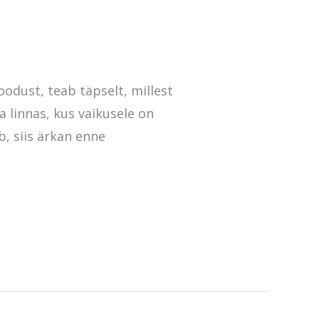
oodust, teab täpselt, millest
 linnas, kus vaikusele on
b, siis ärkan enne