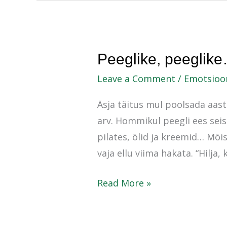
Peeglike,
Peeglike, peeglik
peeglike…
Leave a Comment
/
Emotsioo
Äsja täitus mul poolsada aas
arv. Hommikul peegli ees seis
pilates, õlid ja kreemid… Mõi
vaja ellu viima hakata. “Hilja, 
Read More »