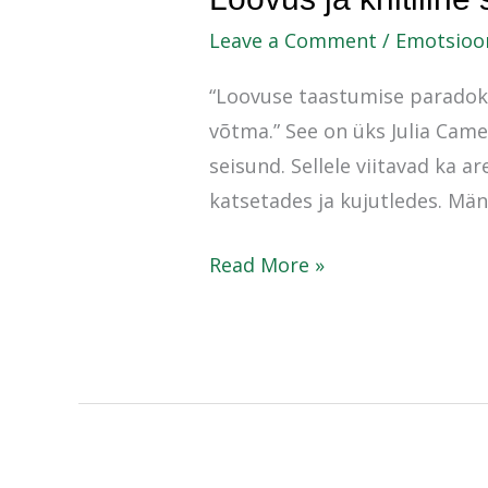
ja
Leave a Comment
/
Emotsioo
kriitiline
“Loovuse taastumise paradoks 
sisekõne
võtma.” See on üks Julia Cam
seisund. Sellele viitavad ka
katsetades ja kujutledes. Män
Read More »