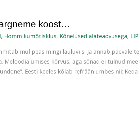
hargneme koost…
d
,
Hommikumõtisklus
,
Kõnelused alateadvusega
,
LI
mitab mul peas mingi lauluviis. Ja annab päevale te
. Meloodia ümises kõrvus, aga sõnad ei tulnud meeld
undone”. Eesti keeles kõlab refrään umbes nii: Keda