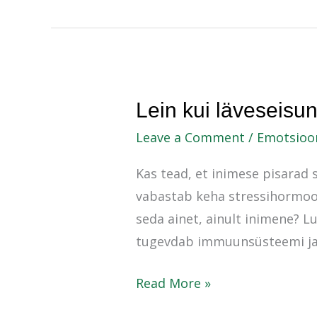
Lein
Lein kui läveseisu
kui
Leave a Comment
/
Emotsioo
läveseisund
Kas tead, et inimese pisarad 
vabastab keha stressihormoon
seda ainet, ainult inimene? Lu
tugevdab immuunsüsteemi ja 
Read More »