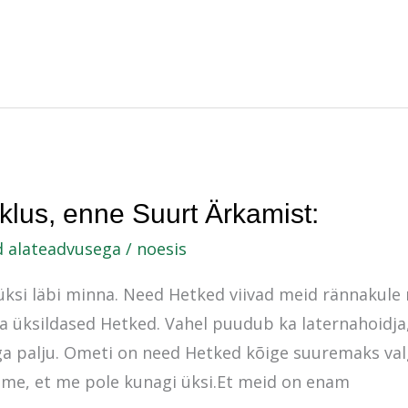
lus, enne Suurt Ärkamist:
d alateadvusega
/
noesis
ksi läbi minna. Need Hetked viivad meid rännakule 
 üksildased Hetked. Vahel puudub ka laternahoidja,
iiga palju. Ometi on need Hetked kõige suuremaks va
eme, et me pole kunagi üksi.Et meid on enam