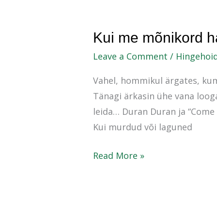
Kui
Kui me mõnikord 
me
Leave a Comment
/
Hingehoi
mõnikord
Vahel, hommikul ärgates, kum
hargneme
Tänagi ärkasin ühe vana looga
koost…
leida… Duran Duran ja “Come 
Kui murdud või laguned
Read More »