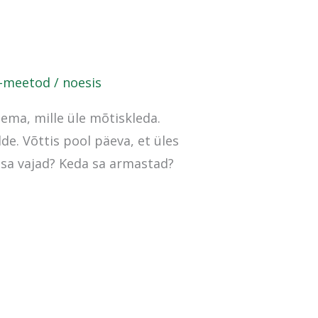
P-meetod
/
noesis
ema, mille üle mõtiskleda.
e. Võttis pool päeva, et üles
 sa vajad? Keda sa armastad?