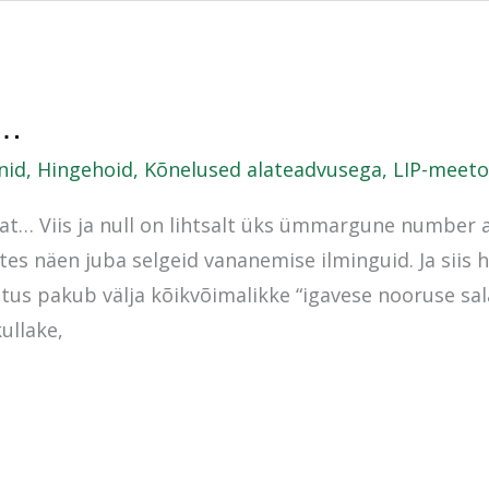
e…
nid
,
Hingehoid
,
Kõnelused alateadvusega
,
LIP-meet
tat… Viis ja null on lihtsalt üks ümmargune number
tes näen juba selgeid vananemise ilminguid. Ja siis 
stus pakub välja kõikvõimalikke “igavese nooruse sa
kullake,