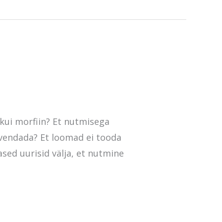
 kui morfiin? Et nutmisega
evendada? Et loomad ei tooda
ased uurisid välja, et nutmine