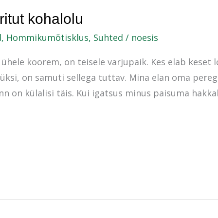
iritut kohalolu
d
,
Hommikumõtisklus
,
Suhted
/
noesis
 ühele koorem, on teisele varjupaik. Kes elab keset l
ksi, on samuti sellega tuttav. Mina elan oma perega
 linn on külalisi täis. Kui igatsus minus paisuma hakka