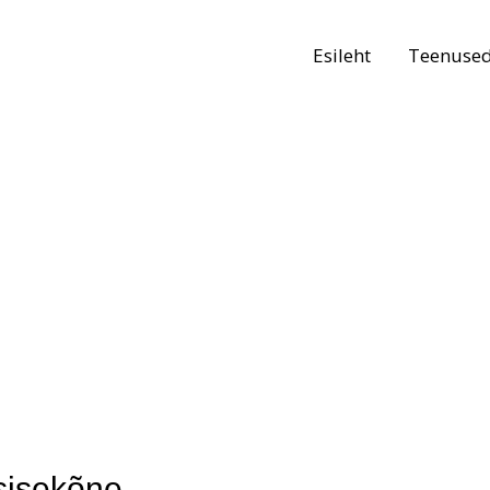
Esileht
Teenuse
 sisekõne