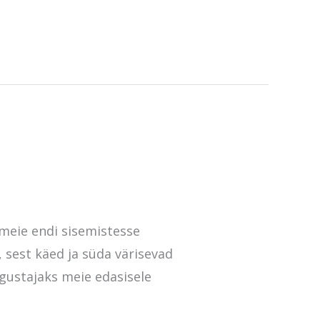
meie endi sisemistesse
 sest käed ja süda värisevad
lgustajaks meie edasisele