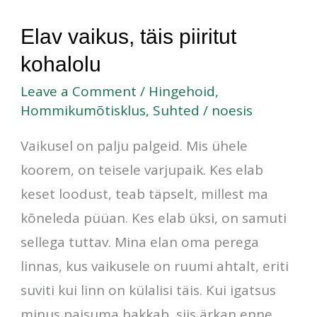
Elav
Elav vaikus, täis piiritut
vaikus,
kohalolu
täis
Leave a Comment
/
Hingehoid
,
piiritut
Hommikumõtisklus
,
Suhted
/
noesis
kohalolu
Vaikusel on palju palgeid. Mis ühele
koorem, on teisele varjupaik. Kes elab
keset loodust, teab täpselt, millest ma
kõneleda püüan. Kes elab üksi, on samuti
sellega tuttav. Mina elan oma perega
linnas, kus vaikusele on ruumi ahtalt, eriti
suviti kui linn on külalisi täis. Kui igatsus
minus paisuma hakkab, siis ärkan enne