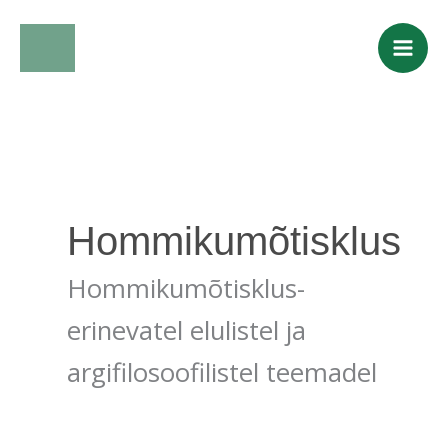
Skip
to
content
Hommikumõtisklus
Hommikumõtisklus-
erinevatel elulistel ja
argifilosoofilistel teemadel