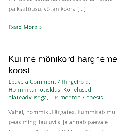
päiksetõusu, võtan koera […]
Read More »
Kui
Kui me mõnikord hargneme
me
koost…
mõnikord
Leave a Comment
/
Hingehoid
,
hargneme
Hommikumõtisklus
,
Kõnelused
alateadvusega
,
LIP-meetod
/
noesis
koost…
Vahel, hommikul ärgates, kummitab mul
peas mingi lauluviis. Ja annab päevale