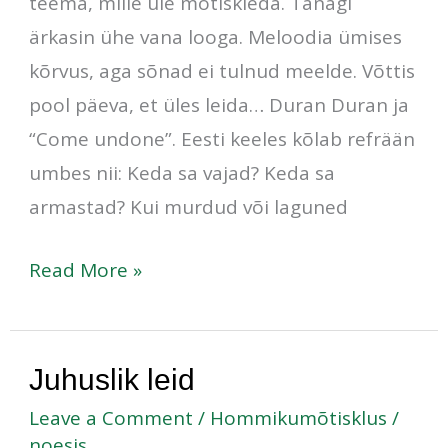
teema, mille üle mõtiskleda. Tänagi
ärkasin ühe vana looga. Meloodia ümises
kõrvus, aga sõnad ei tulnud meelde. Võttis
pool päeva, et üles leida… Duran Duran ja
“Come undone”. Eesti keeles kõlab refrään
umbes nii: Keda sa vajad? Keda sa
armastad? Kui murdud või laguned
Read More »
Juhuslik
Juhuslik leid
leid
Leave a Comment
/
Hommikumõtisklus
/
noesis