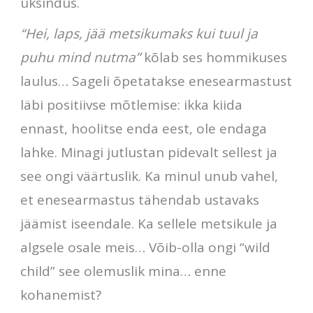
üksindus.
“Hei, laps, jää metsikumaks kui tuul ja
puhu mind nutma”
kõlab ses hommikuses
laulus… Sageli õpetatakse enesearmastust
läbi positiivse mõtlemise: ikka kiida
ennast, hoolitse enda eest, ole endaga
lahke. Minagi jutlustan pidevalt sellest ja
see ongi väärtuslik. Ka minul unub vahel,
et enesearmastus tähendab ustavaks
jäämist iseendale. Ka sellele metsikule ja
algsele osale meis… Võib-olla ongi “wild
child” see olemuslik mina… enne
kohanemist?