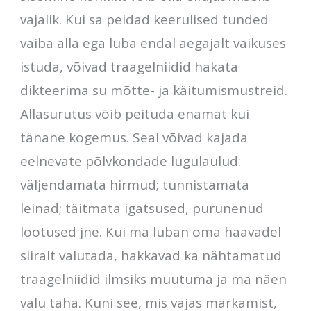
vajalik. Kui sa peidad keerulised tunded
vaiba alla ega luba endal aegajalt vaikuses
istuda, võivad traagelniidid hakata
dikteerima su mõtte- ja käitumismustreid.
Allasurutus võib peituda enamat kui
tänane kogemus. Seal võivad kajada
eelnevate põlvkondade lugulaulud:
väljendamata hirmud; tunnistamata
leinad; täitmata igatsused, purunenud
lootused jne. Kui ma luban oma haavadel
siiralt valutada, hakkavad ka nähtamatud
traagelniidid ilmsiks muutuma ja ma näen
valu taha. Kuni see, mis vajas märkamist,