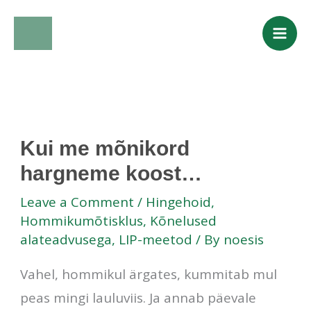
Skip
to
content
Kui me mõnikord
hargneme koost…
Leave a Comment
/
Hingehoid
,
Hommikumõtisklus
,
Kõnelused
alateadvusega
,
LIP-meetod
/ By
noesis
Vahel, hommikul ärgates, kummitab mul
peas mingi lauluviis. Ja annab päevale