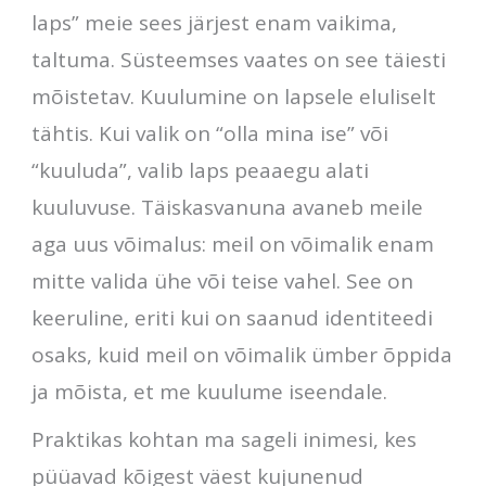
laps” meie sees järjest enam vaikima,
taltuma. Süsteemses vaates on see täiesti
mõistetav. Kuulumine on lapsele eluliselt
tähtis. Kui valik on “olla mina ise” või
“kuuluda”, valib laps peaaegu alati
kuuluvuse. Täiskasvanuna avaneb meile
aga uus võimalus: meil on võimalik enam
mitte valida ühe või teise vahel. See on
keeruline, eriti kui on saanud identiteedi
osaks, kuid meil on võimalik ümber õppida
ja mõista, et me kuulume iseendale.
Praktikas kohtan ma sageli inimesi, kes
püüavad kõigest väest kujunenud