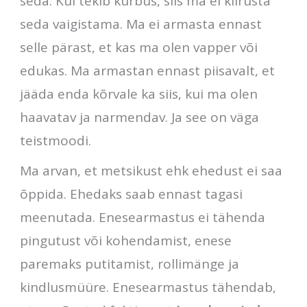
seda. Kui tekib kurbus, siis ma ei kiirusta
seda vaigistama. Ma ei armasta ennast
selle pärast, et kas ma olen vapper või
edukas. Ma armastan ennast piisavalt, et
jääda enda kõrvale ka siis, kui ma olen
haavatav ja narmendav. Ja see on väga
teistmoodi.
Ma arvan, et metsikust ehk ehedust ei saa
õppida. Ehedaks saab ennast tagasi
meenutada. Enesearmastus ei tähenda
pingutust või kohendamist, enese
paremaks putitamist, rollimänge ja
kindlusmüüre. Enesearmastus tähendab,