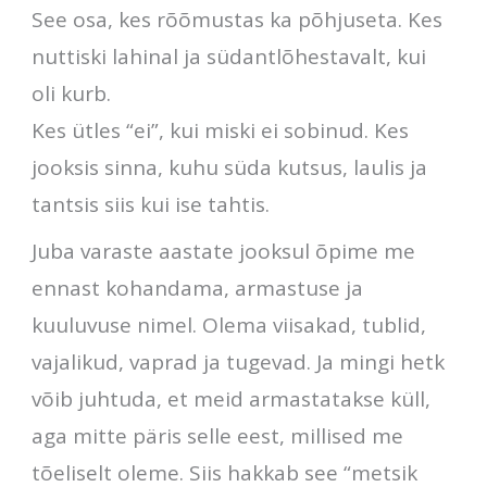
See osa, kes rõõmustas ka põhjuseta. Kes
nuttiski lahinal ja südantlõhestavalt, kui
oli kurb.
Kes ütles “ei”, kui miski ei sobinud. Kes
jooksis sinna, kuhu süda kutsus, laulis ja
tantsis siis kui ise tahtis.
Juba varaste aastate jooksul õpime me
ennast kohandama, armastuse ja
kuuluvuse nimel. Olema viisakad, tublid,
vajalikud, vaprad ja tugevad. Ja mingi hetk
võib juhtuda, et meid armastatakse küll,
aga mitte päris selle eest, millised me
tõeliselt oleme. Siis hakkab see “metsik