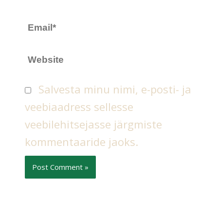
Email*
Website
Salvesta minu nimi, e-posti- ja
veebiaadress sellesse
veebilehitsejasse järgmiste
kommentaaride jaoks.