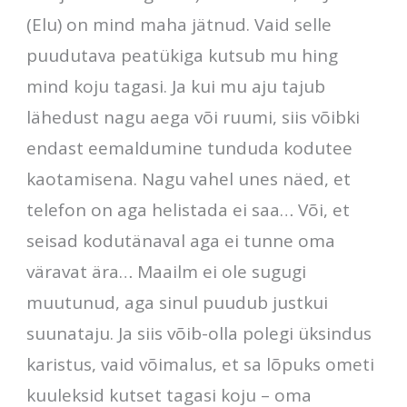
(Elu) on mind maha jätnud. Vaid selle
puudutava peatükiga kutsub mu hing
mind koju tagasi. Ja kui mu aju tajub
lähedust nagu aega või ruumi, siis võibki
endast eemaldumine tunduda kodutee
kaotamisena. Nagu vahel unes näed, et
telefon on aga helistada ei saa… Või, et
seisad kodutänaval aga ei tunne oma
väravat ära… Maailm ei ole sugugi
muutunud, aga sinul puudub justkui
suunataju. Ja siis võib-olla polegi üksindus
karistus, vaid võimalus, et sa lõpuks ometi
kuuleksid kutset tagasi koju – oma