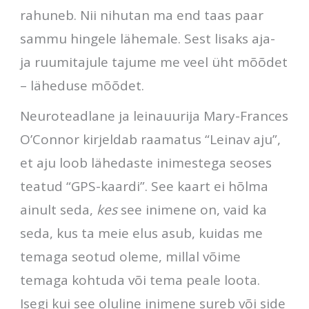
rahuneb. Nii nihutan ma end taas paar
sammu hingele lähemale. Sest lisaks aja-
ja ruumitajule tajume me veel üht mõõdet
– läheduse mõõdet.
Neuroteadlane ja leinauurija Mary-Frances
O’Connor kirjeldab raamatus “Leinav aju”,
et aju loob lähedaste inimestega seoses
teatud “GPS-kaardi”. See kaart ei hõlma
ainult seda,
kes
see inimene on, vaid ka
seda, kus ta meie elus asub, kuidas me
temaga seotud oleme, millal võime
temaga kohtuda või tema peale loota.
Isegi kui see oluline inimene sureb või side