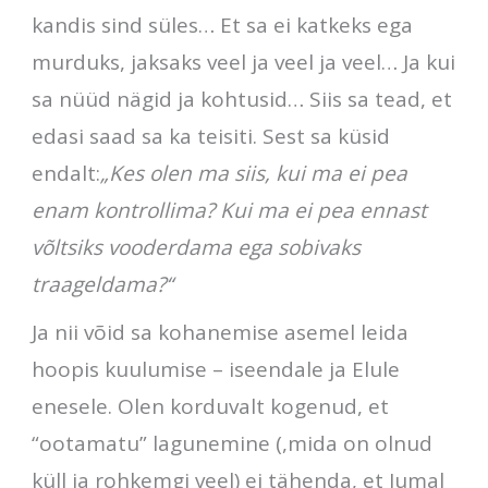
kandis sind süles… Et sa ei katkeks ega
murduks, jaksaks veel ja veel ja veel… Ja kui
sa nüüd nägid ja kohtusid… Siis sa tead, et
edasi saad sa ka teisiti. Sest sa küsid
endalt:
„Kes olen ma siis, kui ma ei pea
enam kontrollima? Kui ma ei pea ennast
võltsiks vooderdama ega sobivaks
traageldama?“
Ja nii võid sa kohanemise asemel leida
hoopis kuulumise – iseendale ja Elule
enesele. Olen korduvalt kogenud, et
“ootamatu” lagunemine (,mida on olnud
küll ja rohkemgi veel) ei tähenda, et Jumal