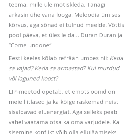
teema, mille üle mõtiskleda. Tänagi
ärkasin ühe vana looga. Meloodia ümises
kõrvus, aga sõnad ei tulnud meelde. Võttis
pool päeva, et üles leida… Duran Duran ja
“Come undone”.
Eesti keeles kõlab refrään umbes nii:
Keda
sa vajad? Keda sa armastad? Kui murdud
või laguned koost?
LIP-meetod õpetab, et emotsioonid on
meie liitlased ja ka kõige raskemad neist
sisaldavad eluenergiat. Aga selleks peab
vahel vaatama otsa ka oma varjudele. Ka
sisemine konflikt võib olla ellujäämiseks