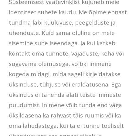
Süsteemsest vaatevinklist kujuneb meie
identiteet suhete kaudu. Me õpime ennast
tundma läbi kuuluvuse, peegelduste ja
ühenduste. Kuid sama oluline on meie
sisemine suhe iseendaga. Ja kui katkeb
kontakt oma tunnete, vajaduste, keha või
sügavama olemusega, võibki inimene
kogeda midagi, mida sageli kirjeldatakse
üksinduse, tühjuse või eraldatusena. Ega
üksindus ei tähenda alati teiste inimeste
puudumist. Inimene võib tunda end väga
üksildasena ka rahvast täis ruumis või ka
oma lähedastega, kui ta ei tunne tõeliselt
ühendust ega saa ennast siiralt ja