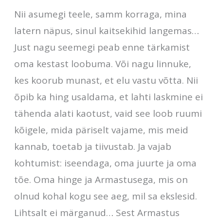
Nii asumegi teele, samm korraga, mina
latern näpus, sinul kaitsekihid langemas…
Just nagu seemegi peab enne tärkamist
oma kestast loobuma. Või nagu linnuke,
kes koorub munast, et elu vastu võtta. Nii
õpib ka hing usaldama, et lahti laskmine ei
tähenda alati kaotust, vaid see loob ruumi
kõigele, mida päriselt vajame, mis meid
kannab, toetab ja tiivustab. Ja vajab
kohtumist: iseendaga, oma juurte ja oma
tõe. Oma hinge ja Armastusega, mis on
olnud kohal kogu see aeg, mil sa ekslesid.
Lihtsalt ei märganud… Sest Armastus