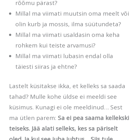
rõõmu pärast?
Millal ma viimati muutsin oma meelt või
olin kurb ja mossis, ilma süütundeta?
Millal ma viimati usaldasin oma keha
rohkem kui teiste arvamusi?
Millal ma viimati lubasin endal olla
täiesti siiras ja ehtne?
Lastelt küsitakse ikka, et kelleks sa saada
tahad? Mulle kohe üldse ei meeldi see
küsimus. Kunagi ei ole meeldinud… Sest
ma ütlen parem:
Sa ei pea saama kellekski
teiseks. Jää alati selleks, kes sa päriselt
oled. Ja kui see juba juhtus… Siis tule