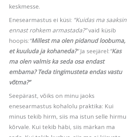
keskmesse.
Enesearmastus ei küsi:
“Kuidas ma saaksin
ennast rohkem armastada?”
vaid küsib
hoopis:
“
Millest ma olen pidanud loobuma,
et kuuluda ja kohaneda?
“
Ja seejärel:
“
Kas
ma olen valmis ka seda osa endast
embama? Teda tingimusteta endas vastu
võtma?”
Seepärast, võiks on minu jaoks
enesearmastus kohalolu praktika: Kui
minus tekib hirm, siis ma istun selle hirmu
kõrvale. Kui tekib häbi, siis märkan ma