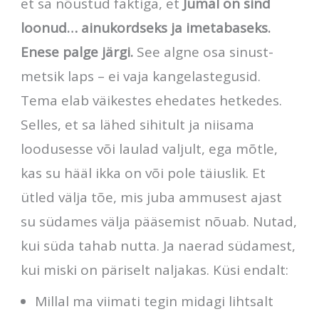
et sa nõustud faktiga, et
Jumal on sind
loonud… ainukordseks ja imetabaseks.
Enese palge järgi.
See algne osa sinust-
metsik laps – ei vaja kangelastegusid.
Tema elab väikestes ehedates hetkedes.
Selles, et sa lähed sihitult ja niisama
loodusesse või laulad valjult, ega mõtle,
kas su hääl ikka on või pole täiuslik. Et
ütled välja tõe, mis juba ammusest ajast
su südames välja pääsemist nõuab. Nutad,
kui süda tahab nutta. Ja naerad südamest,
kui miski on päriselt naljakas. Küsi endalt:
Millal ma viimati tegin midagi lihtsalt