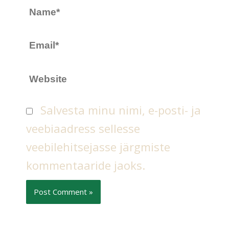
Name*
Email*
Website
Salvesta minu nimi, e-posti- ja
veebiaadress sellesse
veebilehitsejasse järgmiste
kommentaaride jaoks.