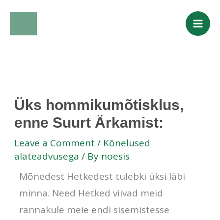
Skip
to
content
Üks hommikumõtisklus,
enne Suurt Ärkamist:
Leave a Comment
/
Kõnelused
alateadvusega
/ By
noesis
Mõnedest Hetkedest tulebki üksi läbi
minna. Need Hetked viivad meid
rännakule meie endi sisemistesse