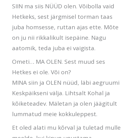
SIIN ma siis NÜÜD olen. Võibolla vaid
Hetkeks, sest järgmisel torman taas
juba homsesse, ruttan ajas ette. Mõte
on ju nii rikkalikult isepäine. Nagu
aatomik, teda juba ei vaigista.
Ometi… MA OLEN. Sest muud ses
Hetkes ei ole. Või on?
MINA siin ja OLEN nüüd, läbi aegruumi
Keskpäikseni välja. Lihtsalt Kohal ja
kõiketeadev. Mäletan ja olen jäägitult
lummatud meie kokkuleppest.
Et oled alati mu kõrval ja tuletad mulle
meelde, kui kipun unustama…