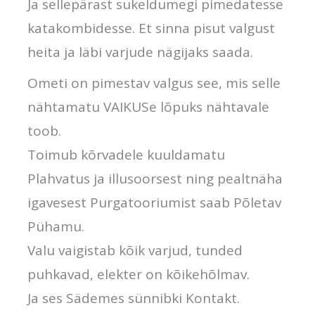
Ja sellepärast sukeldumegi pimedatesse
katakombidesse. Et sinna pisut valgust
heita ja läbi varjude nägijaks saada.
Ometi on pimestav valgus see, mis selle
nähtamatu VAIKUSe lõpuks nähtavale
toob.
Toimub kõrvadele kuuldamatu
Plahvatus ja illusoorsest ning pealtnäha
igavesest Purgatooriumist saab Põletav
Pühamu.
Valu vaigistab kõik varjud, tunded
puhkavad, elekter on kõikehõlmav.
Ja ses Sädemes sünnibki Kontakt.