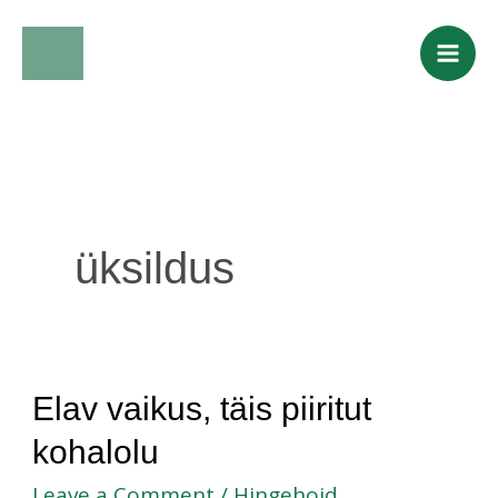
Skip
to
content
üksildus
Elav
Elav vaikus, täis piiritut
vaikus,
kohalolu
täis
Leave a Comment
/
Hingehoid
,