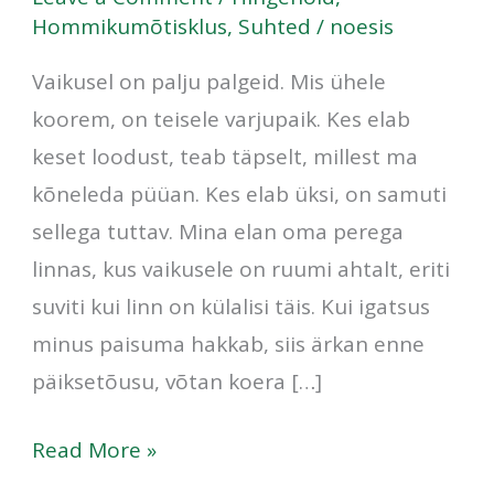
piiritut
Hommikumõtisklus
,
Suhted
/
noesis
kohalolu
Vaikusel on palju palgeid. Mis ühele
koorem, on teisele varjupaik. Kes elab
keset loodust, teab täpselt, millest ma
kõneleda püüan. Kes elab üksi, on samuti
sellega tuttav. Mina elan oma perega
linnas, kus vaikusele on ruumi ahtalt, eriti
suviti kui linn on külalisi täis. Kui igatsus
minus paisuma hakkab, siis ärkan enne
päiksetõusu, võtan koera […]
Read More »